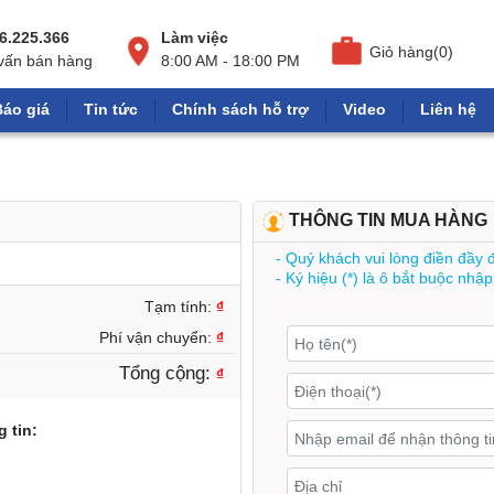
6.225.366
Làm việc
Giỏ hàng(0)
vấn bán hàng
8:00 AM - 18:00 PM
Báo giá
Tin tức
Chính sách hỗ trợ
Video
Liên hệ
THÔNG TIN MUA HÀNG
- Quý khách vui lòng điền đầy 
- Ký hiệu (*) là ô bắt buộc nhập
Tạm tính:
₫
Phí vận chuyển:
₫
Tổng cộng:
₫
 tin: