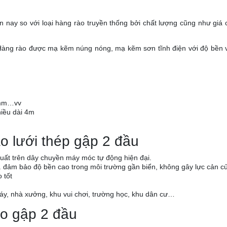
nay so với loại hàng rào truyền thống bởi chất lượng cũng như giá c
 Hàng rào được mạ kẽm núng nóng, mạ kẽm sơn tĩnh điện với độ bền v
0mm…vv
hiều dài 4m
o lưới thép gập 2 đầu
xuất trên dây chuyền máy móc tự động hiện đại.
 đảm bảo độ bền cao trong môi trường gần biển, không gây lực cản củ
 tốt
áy, nhà xưởng, khu vui chơi, trường học, khu dân cư…
ào gập 2 đầu