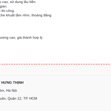
ọ cao, sử dụng lâu bền.
gian.
 thi công.
che khuất tầm nhìn, thoáng đãng.
ượng cao, giá thành hợp lý.
Ư HƯNG THỊNH
iêm, Hà Nội
Xuân, Quận 12, TP. HCM