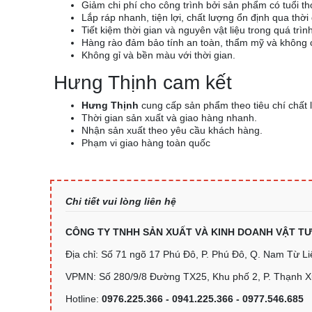
Giảm chi phí cho công trình bởi sản phẩm có tuổi th
Lắp ráp nhanh, tiện lợi, chất lượng ổn định qua thời 
Tiết kiệm thời gian và nguyên vật liệu trong quá trình
Hàng rào đảm bảo tính an toàn, thẩm mỹ và không 
Không gỉ và bền màu với thời gian.
Hưng Thịnh cam kết
Hưng Thịnh
cung cấp sản phẩm theo tiêu chí chất l
Thời gian sản xuất và giao hàng nhanh.
Nhận sản xuất theo yêu cầu khách hàng.
Phạm vi giao hàng toàn quốc
Chi tiết vui lòng liên hệ
CÔNG TY TNHH SẢN XUẤT VÀ KINH DOANH VẬT T
Địa chỉ: Số 71 ngõ 17 Phú Đô, P. Phú Đô, Q. Nam Từ L
VPMN: Số 280/9/8 Đường TX25, Khu phố 2, P. Thạnh 
Hotline:
0976.225.366 - 0941.225.366 - 0977.546.685