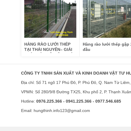
HÀNG RÀO LƯỚI THÉP
Hàng rào lưới thép gập 
TẠI THÁI NGUYÊN– GIẢI
đầu
PHÁP BẢO VỆ HIỆU QUẢ,
BỀN BỈ
CÔNG TY TNHH SẢN XUẤT VÀ KINH DOANH VẬT TƯ H
Địa chỉ: Số 71 ngõ 17 Phú Đô, P. Phú Đô, Q. Nam Từ Liêm,
VPMN: Số 280/9/8 Đường TX25, Khu phố 2, P. Thạnh Xuâ
Hotline:
0976.225.366 - 0941.225.366 - 0977.546.685
Email: hungthinh.info123@gmail.com