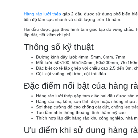
Hàng rào lưới thép
gập 2 đầu được sử dụng phổ biến hiện 
tiến độ làm cực nhanh và chất lượng trên 15 năm.
Hai đầu được gập theo hình tam giác tạo độ vững chắc.
lắp đặt, tiết kiệm chi phí.
Thông số kỹ thuật
Đường kính dây lưới: 4mm, 5mm, 6mm, 7mm
Mắt lưới: 50×100, 50x150mm, 50x200mm, 75x15
Đặc biệt có tê lắp ghép với chiều cao 2,5 đến 3m, c
Cột: cột vuông, cột tròn, cột trái đào
Đặc điểm nổi bật của hàng rà
Hàng rào lưới thép gập tam giác hai đầu được sản 
Hàng rào mạ kẽm, sơn tĩnh điện hoặc nhúng nhựa ..
Sợi thép cường độ cao chống cắt đứt, chống leo trèo
Tạo tầm nhìn thông thoáng, tính thẩm mỹ cao.
Thích hợp lắp đặt hàng rào khu công nghiệp, nhà m
Ưu điểm khi sử dụng hàng r